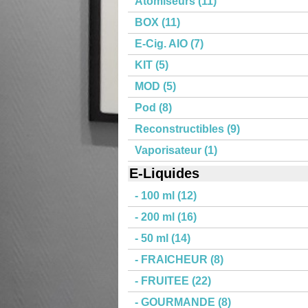
Atomiseurs (11)
BOX (11)
E-Cig. AIO (7)
KIT (5)
MOD (5)
Pod (8)
Reconstructibles (9)
Vaporisateur (1)
E-Liquides
- 100 ml (12)
- 200 ml (16)
- 50 ml (14)
- FRAICHEUR (8)
- FRUITEE (22)
- GOURMANDE (8)