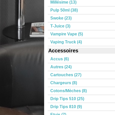
Millésime (13)
Pulp 50ml (38)
Swoke (23)
T-Juice (3)
Vampire Vape (5)
Vaping Truck (4)
Accessoires
Accus (6)
Autres (24)
Cartouches (27)
Chargeurs (8)
Cotons/Mèches (8)
Drip Tips 510 (25)
Drip Tips 810 (9)
Etuis (7)