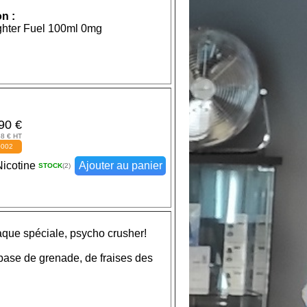
n :
ghter Fuel 100ml 0mg
90 €
58 € HT
0002
icotine
Ajouter au panier
STOCK
(2)
aque spéciale, psycho crusher!
 base de grenade, de fraises des