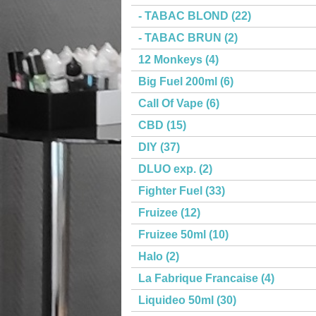
- TABAC BLOND (22)
- TABAC BRUN (2)
12 Monkeys (4)
Big Fuel 200ml (6)
Call Of Vape (6)
CBD (15)
DIY (37)
DLUO exp. (2)
Fighter Fuel (33)
Fruizee (12)
Fruizee 50ml (10)
Halo (2)
La Fabrique Francaise (4)
Liquideo 50ml (30)