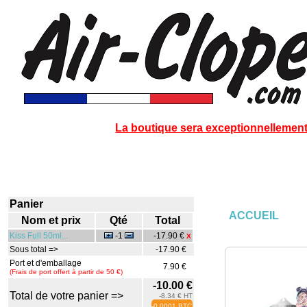
La boutique sera exceptionnellement 
Panier
ACCUEIL
Nom et prix
Qté
Total
Kiss Full 50ml...
-1
-17.90 €
X
Sous total =>
-17.90 €
Port et d'emballage
7.90 €
(Frais de port offert à partir de 50 €)
-10.00 €
Total de votre panier =>
-8.34 € HT
-0.0001 BTC