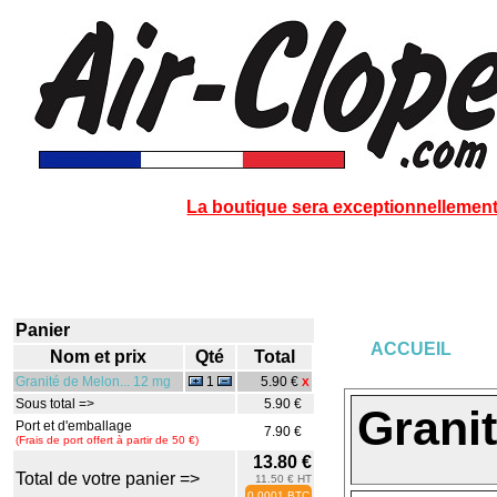
La boutique sera exceptionnellement 
Panier
ACCUEIL
Nom et prix
Qté
Total
Granité de Melon... 12 mg
1
5.90 €
X
Sous total =>
5.90 €
Grani
Port et d'emballage
7.90 €
(Frais de port offert à partir de 50 €)
13.80 €
Total de votre panier =>
11.50 € HT
0.0001 BTC