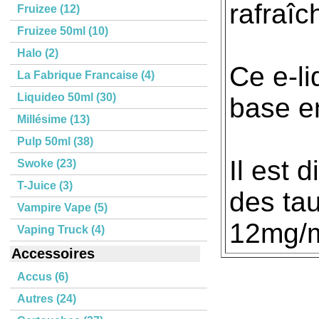
rafraîc
Fruizee (12)
Fruizee 50ml (10)
Halo (2)
Ce e-li
La Fabrique Francaise (4)
Liquideo 50ml (30)
base e
Millésime (13)
Pulp 50ml (38)
Il est 
Swoke (23)
T-Juice (3)
des tau
Vampire Vape (5)
12mg/m
Vaping Truck (4)
Accessoires
Accus (6)
Autres (24)