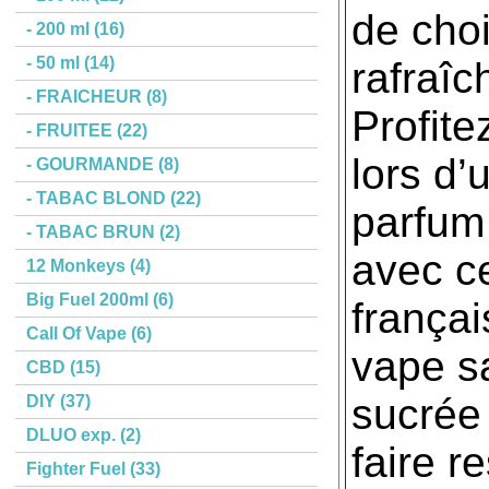
de choi
- 200 ml (16)
- 50 ml (14)
rafraîch
- FRAICHEUR (8)
Profite
- FRUITEE (22)
lors d
- GOURMANDE (8)
- TABAC BLOND (22)
parfum 
- TABAC BRUN (2)
avec ce
12 Monkeys (4)
Big Fuel 200ml (6)
frança
Call Of Vape (6)
vape s
CBD (15)
sucrée 
DIY (37)
DLUO exp. (2)
faire r
Fighter Fuel (33)